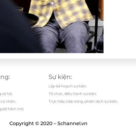
ăng:
Sự kiện:
Lập kế hoạch sự kiện.
xã hội.
Tổ chức, điều hành sự kiện.
 cá nhân.
Trực tiếp, tiếp sóng, phiên dịch sự kiện.
người hâm mộ.
Copyright © 2020 – Schannel.vn