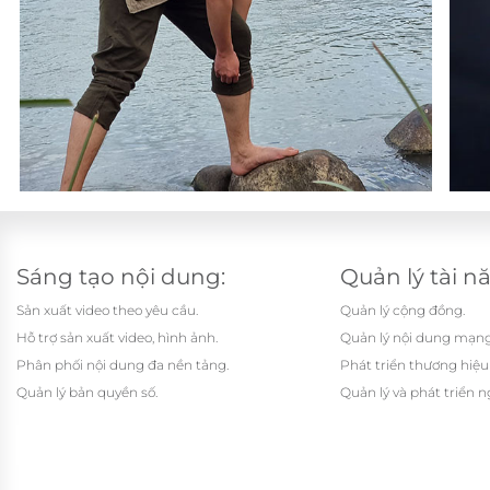
Sáng tạo nội dung:
Quản lý tài n
Sản xuất video theo yêu cầu.
Quản lý cộng đồng.
Hỗ trợ sản xuất video, hình ảnh.
Quản lý nội dung mạng 
Phân phối nội dung đa nền tảng.
Phát triển thương hiệu
Quản lý bản quyền số.
Quản lý và phát triển 